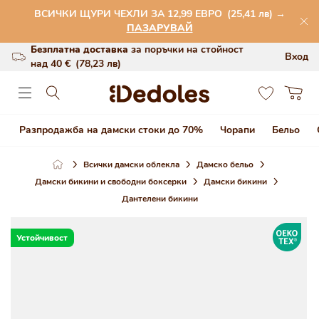
Премини към
ВСИЧКИ ЩУРИ ЧЕХЛИ ЗА 12,99 ЕВРО
(25,41 лв)
→
съдържанието
(60.231 Отзиви)
ПАЗАРУВАЙ
Безплатна доставка
за поръчки на стойност
Вход
над
40 €
(78,23 лв)
0
Връщане на стоката в рамките на 100 дни
Количка
Оригинален дизайн, създаден от нас
Разпродажба на дамски стоки до 70%
Чорапи
Бельо
Бързо изпращане в рамките на 48 часа
Всички дамски облекла
Дамско бельо
Дамски бикини и свободни боксерки
Дамски бикини
Дантелени бикини
Премини към информация
OEKOTEX
за продукта
Устойчивост