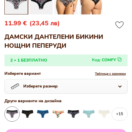
1
2
в
в
модален
мо
прозорец
пр
Редовна
11.99 €
(23,45 лв)
цена
ДАМСКИ ДАНТЕЛЕНИ БИКИНИ
НОЩНИ ПЕПЕРУДИ
Код:
COMFY
2 + 1 БЕЗПЛАТНО
Изберете вариант
Таблица с размери
Изберете размер
Други варианти на дизайна
+15