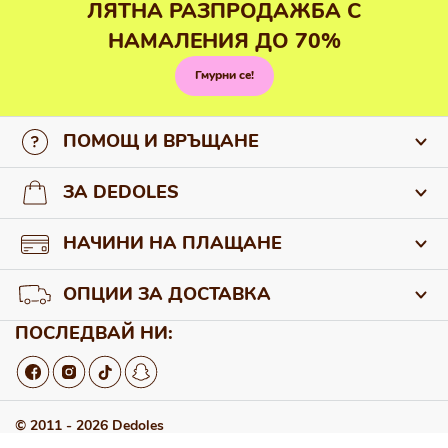
ЛЯТНА РАЗПРОДАЖБА С
НАМАЛЕНИЯ ДО 70%
Гмурни се!
ПОМОЩ И ВРЪЩАНЕ
За връзка с нас
ЗА DEDOLES
Често задавани въпроси
За нас
НАЧИНИ НА ПЛАЩАНЕ
Връщане и рекламации
За нашите продукти
ОПЦИИ ЗА ДОСТАВКА
Отказ от договора
Търговия на едро
ПОСЛЕДВАЙ НИ:
© 2011 - 2026 Dedoles
Общи условия
Детайли за промоцията
Бисквитки