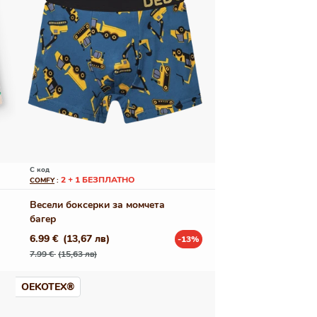
С код
2 + 1 БЕЗПЛАТНО
COMFY
:
Весели боксерки за момчета
багер
6.99 €
(13,67 лв)
-13%
Редовна
Промо
7.99 €
(15,63 лв)
цена
цена
OEKOTEX®