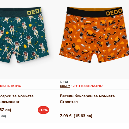
С код
1 БЕЗПЛАТНО
2 + 1 БЕЗПЛАТНО
COMFY
:
серки за момчета
Весели боксерки за момчета
космонавт
Строител
67 лв)
-13%
Редовна
7.99 €
(15,63 лв)
 лв)
цена