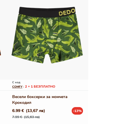
С код
2 + 1 БЕЗПЛАТНО
COMFY
:
Весели боксерки за момчета
Крокодил
6.99 €
(13,67 лв)
-13%
Редовна
Промо
7.99 €
(15,63 лв)
цена
цена