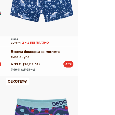
С код
2 + 1 БЕЗПЛАТНО
COMFY
:
Весели боксерки за момчета
сива акула
6.99 €
(13,67 лв)
-13%
Редовна
Промо
7.99 €
(15,63 лв)
цена
цена
OEKOTEX®