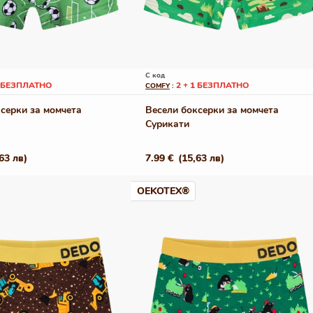
С код
1 БЕЗПЛАТНО
2 + 1 БЕЗПЛАТНО
COMFY
:
серки за момчета
Весели боксерки за момчета
Сурикати
63 лв)
Редовна
7.99 €
(15,63 лв)
цена
OEKOTEX®