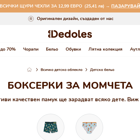
ВСИЧКИ ЩУРИ ЧЕХЛИ ЗА 12,99 ЕВРО
Връщане на стоката в рамките на 100 дни
(25,41 лв)
→
ПАЗАРУВА
Оригинален дизайн, създаден от нас
Бързо изпращане в рамките на 48 часа
 до 70%
Чорапи
Бельо
Обувки
Лятна колекция
Аутл
Всичко детско облекло
Детско бельо
БОКСЕРКИ ЗА МОМЧЕТА
иви качествен памук ще зарадват всяко дете. Виж