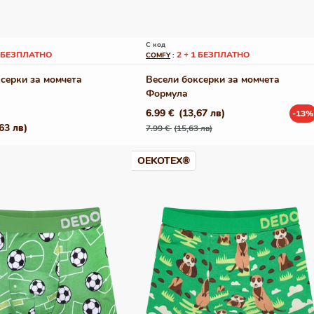
С код
1 БЕЗПЛАТНО
2 + 1 БЕЗПЛАТНО
COMFY
:
серки за момчета
Весели боксерки за момчета
Формула
6.99 €
(13,67 лв)
-13%
Редовна
Промо
63 лв)
7.99 €
(15,63 лв)
цена
цена
OEKOTEX®