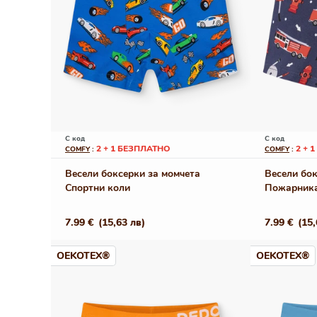
С код
С код
2 + 1 БЕЗПЛАТНО
2 + 
COMFY
:
COMFY
:
Весели боксерки за момчета
Весели бок
Спортни коли
Пожарник
Редовна
7.99 €
(15,63 лв)
Редовна
7.99 €
(15,
цена
цена
OEKOTEX®
OEKOTEX®