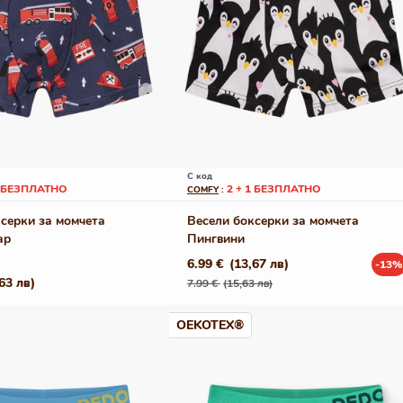
С код
1 БЕЗПЛАТНО
2 + 1 БЕЗПЛАТНО
COMFY
:
серки за момчета
Весели боксерки за момчета
ар
Пингвини
6.99 €
(13,67 лв)
-13%
Редовна
Промо
63 лв)
7.99 €
(15,63 лв)
цена
цена
OEKOTEX®