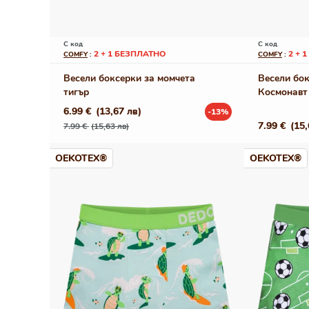
С код
С код
2 + 1 БЕЗПЛАТНО
2 + 
COMFY
:
COMFY
:
Весели боксерки за момчета
Весели бок
тигър
Космонавт
6.99 €
(13,67 лв)
-13%
Редовна
Промо
Редовна
7.99 €
(15,
7.99 €
(15,63 лв)
цена
цена
цена
OEKOTEX®
OEKOTEX®