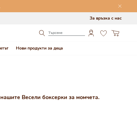
Й
За връзка с нас
0
Количка
Търсене
етът
Нови продукти за деца
 нашите Весели боксерки за момчета.