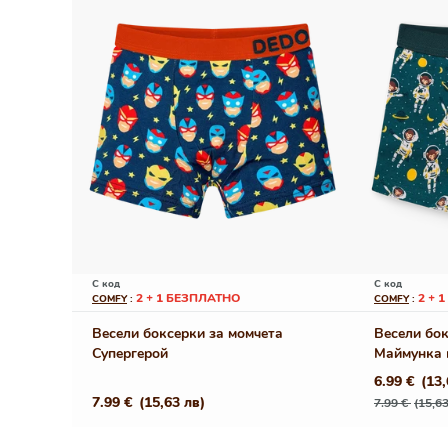
С код
С код
2 + 1 БЕЗПЛАТНО
2 + 
COMFY
:
COMFY
:
Весели боксерки за момчета
Весели бок
Супергерой
Маймунка 
6.99 €
(13,
Редовна
Промо
Редовна
7.99 €
(15,63 лв)
7.99 €
(15,63
цена
цена
цена