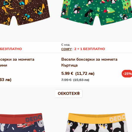
С код
1 БЕЗПЛАТНО
2 + 1 БЕЗПЛАТНО
COMFY
:
серки за момчета
Весели боксерки за момчета
ини
Къртица
5.99 €
(11,72 лв)
-25%
Редовна
Промо
63 лв)
7.99 €
(15,63 лв)
цена
цена
OEKOTEX®