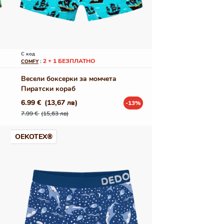
С код
2 + 1 БЕЗПЛАТНО
COMFY
:
Весели боксерки за момчета
Пиратски кораб
6.99 €
(13,67 лв)
-13%
Редовна
Промо
7.99 €
(15,63 лв)
цена
цена
OEKOTEX®