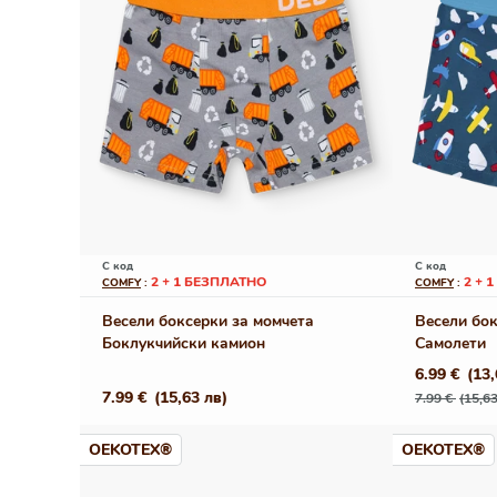
С код
С код
2 + 1 БЕЗПЛАТНО
2 + 
COMFY
:
COMFY
:
Весели боксерки за момчета
Весели бок
Боклукчийски камион
Самолети
6.99 €
(13,
Редовна
Промо
Редовна
7.99 €
(15,63 лв)
7.99 €
(15,63
цена
цена
цена
OEKOTEX®
OEKOTEX®