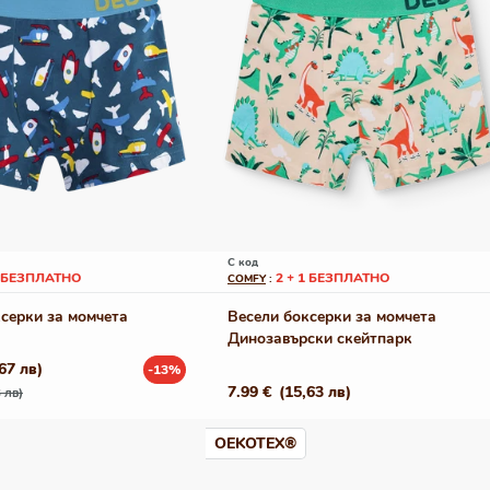
С код
1 БЕЗПЛАТНО
2 + 1 БЕЗПЛАТНО
COMFY
:
серки за момчета
Весели боксерки за момчета
Динозавърски скейтпарк
67 лв)
-13%
Редовна
7.99 €
(15,63 лв)
 лв)
цена
OEKOTEX®