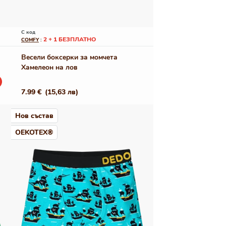
С код
2 + 1 БЕЗПЛАТНО
COMFY
:
Весели боксерки за момчета
Хамелеон на лов
Редовна
7.99 €
(15,63 лв)
цена
Нов състав
OEKOTEX®