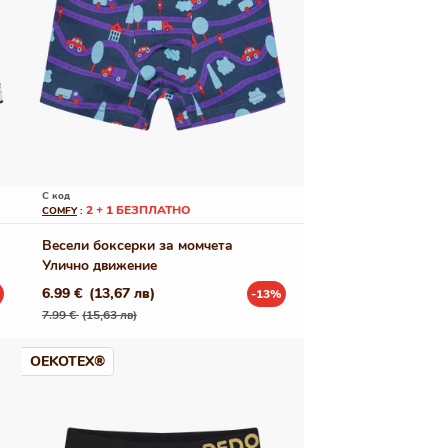
С код
2 + 1 БЕЗПЛАТНО
COMFY
:
Весели боксерки за момчета
Улично движение
6.99 €
(13,67 лв)
-13%
Редовна
Промо
7.99 €
(15,63 лв)
цена
цена
OEKOTEX®