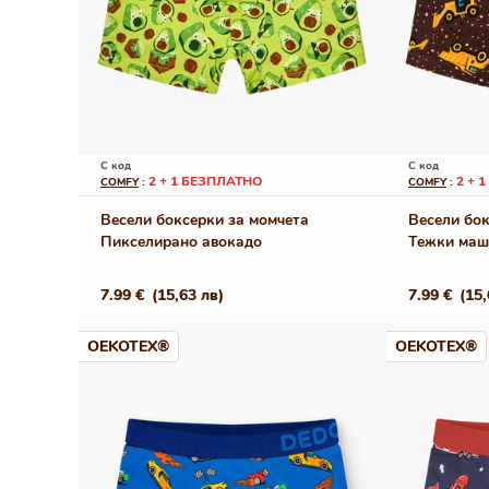
С код
С код
2 + 1 БЕЗПЛАТНО
2 + 
COMFY
:
COMFY
:
Весели боксерки за момчета
Весели бок
Пикселирано авокадо
Тежки маш
Редовна
7.99 €
(15,63 лв)
Редовна
7.99 €
(15,
цена
цена
OEKOTEX®
OEKOTEX®