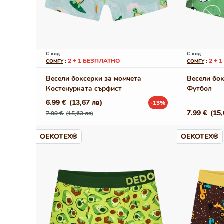
С код
С код
2 + 1 БЕЗПЛАТНО
2 + 
COMFY
:
COMFY
:
Весели боксерки за момчета
Весели бок
Костенурката сърфист
Футбол
6.99 €
(13,67 лв)
-13%
Редовна
Промо
Редовна
7.99 €
(15,
7.99 €
(15,63 лв)
цена
цена
цена
OEKOTEX®
OEKOTEX®